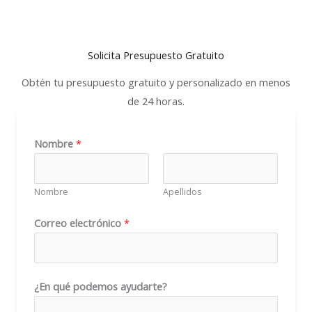
Solicita Presupuesto Gratuito
Obtén tu presupuesto gratuito y personalizado en menos
de 24 horas.
Nombre
*
Nombre
Apellidos
e
Correo electrónico
*
l
e
c
¿En qué podemos ayudarte?
t
r