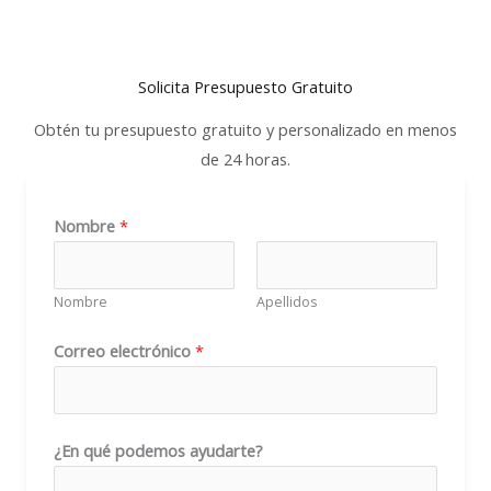
Solicita Presupuesto Gratuito
Obtén tu presupuesto gratuito y personalizado en menos
de 24 horas.
q
Nombre
*
u
é
Nombre
Apellidos
C
o
Correo electrónico
*
r
r
e
¿En qué podemos ayudarte?
o
¿