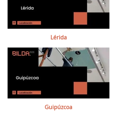
Lérida
Guipúzcoa