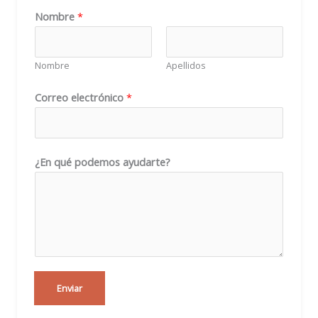
Nombre
*
Nombre
Apellidos
Correo electrónico
*
*
¿En qué podemos ayudarte?
*
q
u
é
Enviar