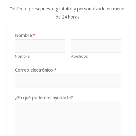
Obtén tu presupuesto gratuito y personalizado en menos
de 24 horas.
*
Nombre
*
*
a
Nombre
Apellidos
y
u
Correo electrónico
*
d
a
r
¿En qué podemos ayudarte?
t
e
?