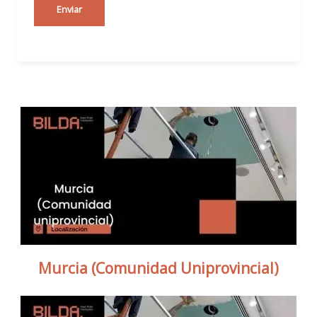
u
Enviar
é
*
Murcia (Comunidad Uniprovincial)