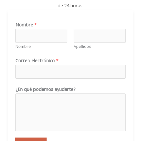
de 24 horas.
Nombre
*
Nombre
Apellidos
Correo electrónico
*
N
¿En qué podemos ayudarte?
o
m
b
r
e
q